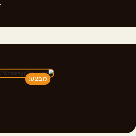
א
מבצע!